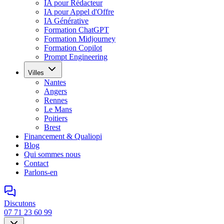
IA pour Rédacteur
IA pour Appel d'Offre
IA Générative
Formation ChatGPT
Formation Midjourney
Formation Copilot
Prompt Engineering
Villes
Nantes
Angers
Rennes
Le Mans
Poitiers
Brest
Financement & Qualiopi
Blog
Qui sommes nous
Contact
Parlons-en
Discutons
07 71 23 60 99