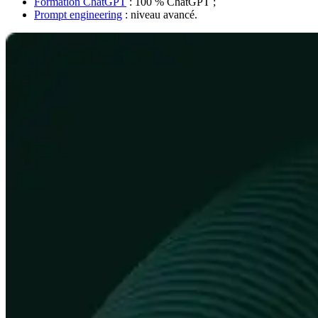
Formation ChatGPT
: 100 % ChatGPT ;
Prompt engineering
: niveau avancé.