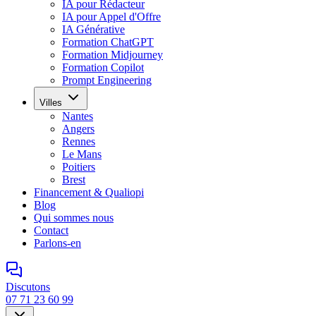
IA pour Rédacteur
IA pour Appel d'Offre
IA Générative
Formation ChatGPT
Formation Midjourney
Formation Copilot
Prompt Engineering
Villes
Nantes
Angers
Rennes
Le Mans
Poitiers
Brest
Financement & Qualiopi
Blog
Qui sommes nous
Contact
Parlons-en
Discutons
07 71 23 60 99