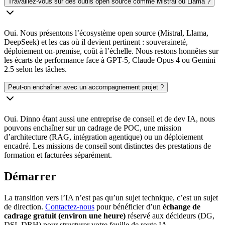
Travaillez-vous sur des outils open source comme Mistral ou Llama ?
Oui. Nous présentons l’écosystème open source (Mistral, Llama,
DeepSeek) et les cas où il devient pertinent : souveraineté,
déploiement on-premise, coût à l’échelle. Nous restons honnêtes sur
les écarts de performance face à GPT-5, Claude Opus 4 ou Gemini
2.5 selon les tâches.
Peut-on enchaîner avec un accompagnement projet ?
Oui. Dinno étant aussi une entreprise de conseil et de dev IA, nous
pouvons enchaîner sur un cadrage de POC, une mission
d’architecture (RAG, intégration agentique) ou un déploiement
encadré. Les missions de conseil sont distinctes des prestations de
formation et facturées séparément.
Démarrer
La transition vers l’IA n’est pas qu’un sujet technique, c’est un sujet
de direction.
Contactez-nous
pour bénéficier d’un
échange de
cadrage gratuit (environ une heure)
réservé aux décideurs (DG,
DSI, DRH) pour structurer votre feuille de route IA.