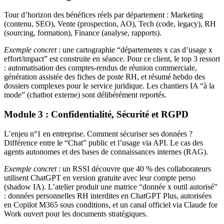
Tour d’horizon des bénéfices réels par département : Marketing
(contenu, SEO), Vente (prospection, AO), Tech (code, legacy), RH
(sourcing, formation), Finance (analyse, rapports).
Exemple concret
: une cartographie “départements x cas d’usage x
effort/impact” est construite en séance. Pour ce client, le top 3 ressort
: automatisation des comptes-rendus de réunion commerciale,
génération assistée des fiches de poste RH, et résumé hebdo des
dossiers complexes pour le service juridique. Les chantiers IA “à la
mode” (chatbot externe) sont délibérément reportés.
Module 3 : Confidentialité, Sécurité et RGPD
L’enjeu n°1 en entreprise. Comment sécuriser ses données ?
Différence entre le “Chat” public et l’usage via API. Le cas des
agents autonomes et des bases de connaissances internes (RAG).
Exemple concret
: un RSSI découvre que 40 % des collaborateurs
utilisent ChatGPT en version gratuite avec leur compte perso
(shadow IA). L’atelier produit une matrice “donnée x outil autorisé”
: données personnelles RH interdites en ChatGPT Plus, autorisées
en Copilot M365 sous conditions, et un canal officiel via Claude for
Work ouvert pour les documents stratégiques.