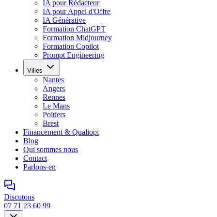
IA pour Rédacteur
IA pour Appel d'Offre
IA Générative
Formation ChatGPT
Formation Midjourney
Formation Copilot
Prompt Engineering
Villes
Nantes
Angers
Rennes
Le Mans
Poitiers
Brest
Financement & Qualiopi
Blog
Qui sommes nous
Contact
Parlons-en
Discutons
07 71 23 60 99