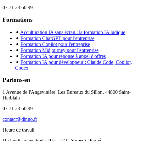
07 71 23 60 99
Formations
✦
Acculturation IA sans écran : la formation IA ludique
✦
Formation ChatGPT pour l'entreprise
✦
Formation Copilot pour l'entreprise
✦
Formation Midjourney pour l'entreprise
✦
Formation IA pour réponse à appel d'offres
✦
Formation IA pour développeur : Claude Code, Copilot,
Codex
Parlons-en
1 Avenue de l'Angevinière, Les Bureaux du Sillon, 44800 Saint-
Herblain
07 71 23 60 99
contact@dinno.fr
Heure de travail
Du lundi au vendredi : 9 h – 17 h. Samedi : fermé.