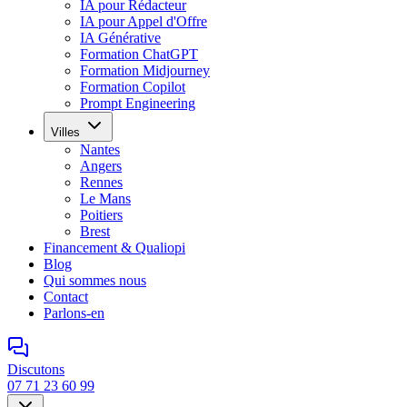
IA pour Rédacteur
IA pour Appel d'Offre
IA Générative
Formation ChatGPT
Formation Midjourney
Formation Copilot
Prompt Engineering
Villes
Nantes
Angers
Rennes
Le Mans
Poitiers
Brest
Financement & Qualiopi
Blog
Qui sommes nous
Contact
Parlons-en
Discutons
07 71 23 60 99