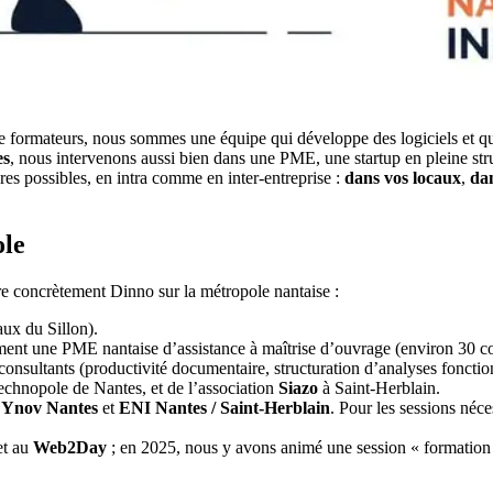
e formateurs, nous sommes une équipe qui développe des logiciels et qui u
es
, nous intervenons aussi bien dans une PME, une startup en pleine stru
res possibles, en intra comme en inter-entreprise :
dans vos locaux
,
dan
ole
cre concrètement Dinno sur la métropole nantaise :
ux du Sillon).
 une PME nantaise d’assistance à maîtrise d’ouvrage (environ 30 colla
consultants (productivité documentaire, structuration d’analyses fonction
 technopole de Nantes, et de l’association
Siazo
à Saint-Herblain.
z
Ynov Nantes
et
ENI Nantes / Saint-Herblain
. Pour les sessions néc
t au
Web2Day
; en 2025, nous y avons animé une session « formatio