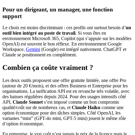
Pour un dirigeant, un manager, une fonction
support
Le choix est moins discriminant : ces profils ont surtout besoin d’
un
outil bien intégré au poste de travail
. Si vous êtes en
environnement Microsoft 365, Copilot (qui s’appuie sur les modèles
OpenAI) est souvent le bon réflexe. En environnement Google
Workspace,
Gemini
(Google) est intégré nativement. ChatGPT et
Claude se positionnent en complément.
Combien ça coûte vraiment ?
Les deux outils proposent une offre gratuite limitée, une offre Pro
(autour de 20 €/mois), et des offres Business et Enterprise pour les
organisations. La tarification API est en revanche très volatile, avec
des baisses régulières depuis 2024. Pour des usages intensifs côté
API,
Claude Sonnet
s’est imposé comme un bon compromis
qualité/coût sur de nombreux cas, et
Claude Haiku
comme une
option économique pour des tâches simples. Côté OpenAI, les
variantes “mini” (GPT-4o mini, GPT-5 mini) jouent le même rôle
d’option économique.
En entreprise, le vrai coût n’est jamais le prix de la licence mais le