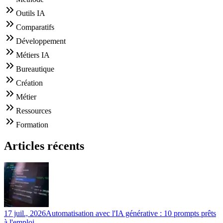
Outils IA
Comparatifs
Développement
Métiers IA
Bureautique
Création
Métier
Ressources
Formation
Articles récents
17 juil., 2026
Automatisation avec l'IA générative : 10 prompts prêts
à l'emploi