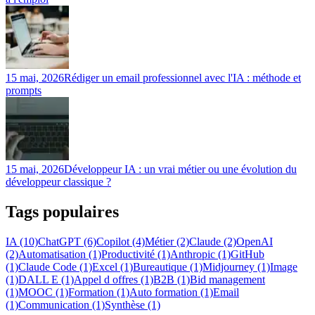
15 mai, 2026
Rédiger un email professionnel avec l'IA : méthode et
prompts
15 mai, 2026
Développeur IA : un vrai métier ou une évolution du
développeur classique ?
Tags populaires
IA (10)
ChatGPT (6)
Copilot (4)
Métier (2)
Claude (2)
OpenAI
(2)
Automatisation (1)
Productivité (1)
Anthropic (1)
GitHub
(1)
Claude Code (1)
Excel (1)
Bureautique (1)
Midjourney (1)
Image
(1)
DALL E (1)
Appel d offres (1)
B2B (1)
Bid management
(1)
MOOC (1)
Formation (1)
Auto formation (1)
Email
(1)
Communication (1)
Synthèse (1)