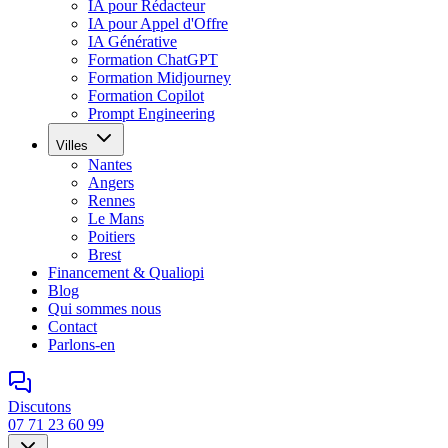
IA pour Rédacteur
IA pour Appel d'Offre
IA Générative
Formation ChatGPT
Formation Midjourney
Formation Copilot
Prompt Engineering
Villes
Nantes
Angers
Rennes
Le Mans
Poitiers
Brest
Financement & Qualiopi
Blog
Qui sommes nous
Contact
Parlons-en
Discutons
07 71 23 60 99