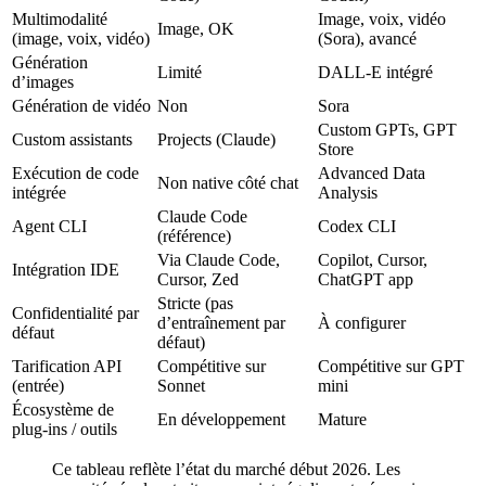
Multimodalité
Image, voix, vidéo
Image, OK
(image, voix, vidéo)
(Sora), avancé
Génération
Limité
DALL-E intégré
d’images
Génération de vidéo
Non
Sora
Custom GPTs, GPT
Custom assistants
Projects (Claude)
Store
Exécution de code
Advanced Data
Non native côté chat
intégrée
Analysis
Claude Code
Agent CLI
Codex CLI
(référence)
Via Claude Code,
Copilot, Cursor,
Intégration IDE
Cursor, Zed
ChatGPT app
Stricte (pas
Confidentialité par
d’entraînement par
À configurer
défaut
défaut)
Tarification API
Compétitive sur
Compétitive sur GPT
(entrée)
Sonnet
mini
Écosystème de
En développement
Mature
plug-ins / outils
Ce tableau reflète l’état du marché début 2026. Les